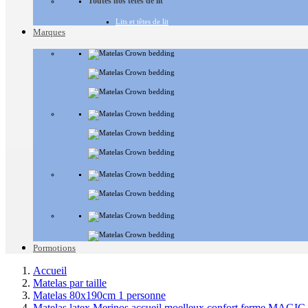
Toutes nos têtes de lit
Lits et têtes de lit
Marques
Pormotions
Accueil
Matelas par taille
Matelas 80x190cm 1 personne
Matelas latex Merinos accueil moelleux confort ferme MAGI