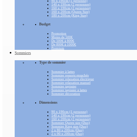
90 x 190cm (1 personne)
140 x 190cm (2 personnes)
160 x 190cm (2 personnes)
160 x 200cm (Queen Size)
180 x 200cm (King Size)
Budget
Promotion
Moins de 500€
De 500€ à 800€
De 800€ à 1000€
Premium
Sommiers
Type de sommier
Sommier à lattes
Sommier ressorts ensachés
Sommier relaxation électrique
Sommier relaxation manuel
Sommier tapissier
Sommier tapissier à lattes
Sommier décoration
Dimensions
90 x 190cm (1 personne)
140 x 190cm (2 personnes)
160 x 200cm (2 personnes)
Sommier Queen size (Duo)
Sommier King size (Duo)
2 x 80 x 200cm (Duo)
2 x 90 x 200cm (Duo)