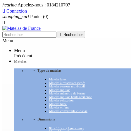
hearing
Appelez-nous :
0184210707

Connexion
shopping_cart
Panier
(0)


Rechercher
Menu
Menu
Précédent
Matelas
Type de matelas
Matelas latex
Matelas à ressorts ensachés
Matelas ressorts multi-actif
Matelas mousse
Matelas mémoire de forme
Matelas mousse haute résilience
Matelas relaxation
Matelas bébé
Matelas enfant
Matelas convertible clic-clac
Dimensions
80 x 190cm (1 personne)