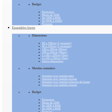
Budget
Promotion
Moins de 500€
De 500€ à 800€
De 800€ à 1000€
Premium
Ensembles literie
Dimensions
80 x 190cm (1 personne)
90 x 190cm (1 personne)
140 x 190cm (Mono)
160 x 200cm (Mono)
2 x 80 x 200cm (Duo)
2 x 90 x 200cm (Duo)
Autres dimensions
Matelas-sommiers
Sommier avec matelas latex
Sommier avec matelas mousse
Sommier avec matelas mémoire de forme
Sommier avec matelas ressorts
Budget
Promotion
Moins de 500€
De 500€ à 800€
De 500€ à 800€
Premium