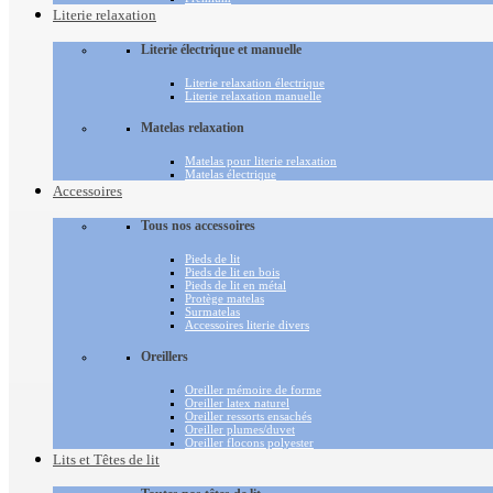
Literie relaxation
Literie électrique et manuelle
Literie relaxation électrique
Literie relaxation manuelle
Matelas relaxation
Matelas pour literie relaxation
Matelas électrique
Accessoires
Tous nos accessoires
Pieds de lit
Pieds de lit en bois
Pieds de lit en métal
Protège matelas
Surmatelas
Accessoires literie divers
Oreillers
Oreiller mémoire de forme
Oreiller latex naturel
Oreiller ressorts ensachés
Oreiller plumes/duvet
Oreiller flocons polyester
Lits et Têtes de lit